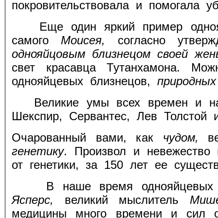
покровительствовала и помогала у
Еще один яркий пример однояйце
самого
Моисея,
согласно утверж
однояйцовым близнецом своей же
свет красавца Тутанхамона. Мо
однояйцевых близнецов,
природных
Великие умы всех времен и наро
Шекспир, Сервантес, Лев Толстой и
Очарованный вами, как
чудом,
в
генетику
. Произвол и невежество 
от генетики, за 150 лет ее сущес
В наше время однояйцевых бли
Ясперс,
великий мыслитель
Миш
медицины много времени и сил о