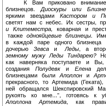
К Вам приковано внимание с 
близнецов.
Диоскуры или Близне
яркими звездами
Кастором и По
светят нам с небес. Их сестры, 
и Клитеместра,
коварная
и прес
также
однояйцевые близнецы.
Им
в каждой паре одного близнец
дочерью
Зевса
и
Леды
, а втор
земному мужу Леды Тиндарею?
Н
как наверняка поступаете и Вы
создания
Полудевк
и
Елена
де
близнецами были
Аполлон
и
Арт
прекрасного, то Артемида (Геката),
ней обращался Шекспировский Ма
рукоять ко мне...", готовясь к
Аполлона Артемида
, как прав