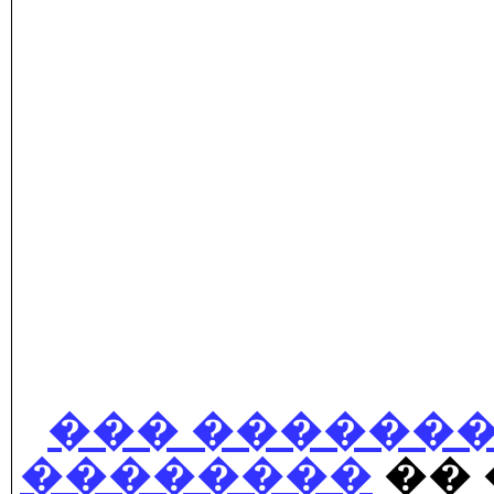
��� ������
��������
�� 