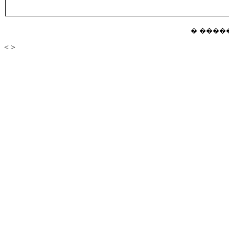
� �����
<
>