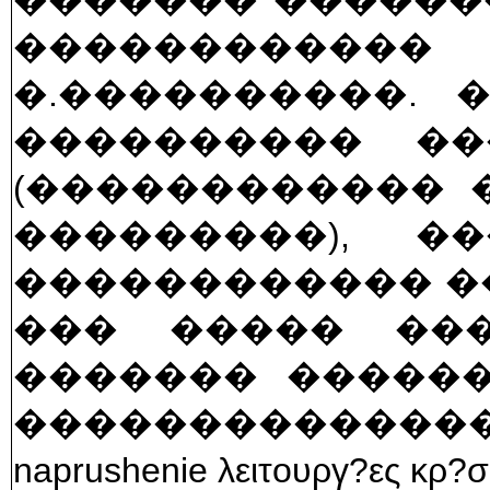
������� ������
����������
�.����������. 
���������� �
(������������ 
���������), 
������������ �
��� ����� ���
������� ������
�������������� � 
naprushenie λειτουργ?ες κρ?