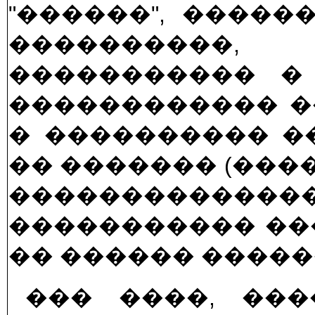
"������", ����
����������,
����������� �
������������ �
� ���������� �
�� ������� (���
������������
����������� ����
�� ������ �����
��� ����, ���