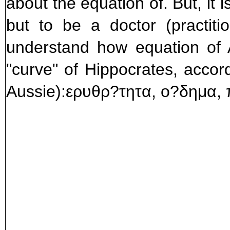
about the equation of. But, i
but to be a doctor (practiti
understand how equation of A
"curve" of Hippocrates, accor
Aussie):ερυθρ?τητα, ο?δημα, 