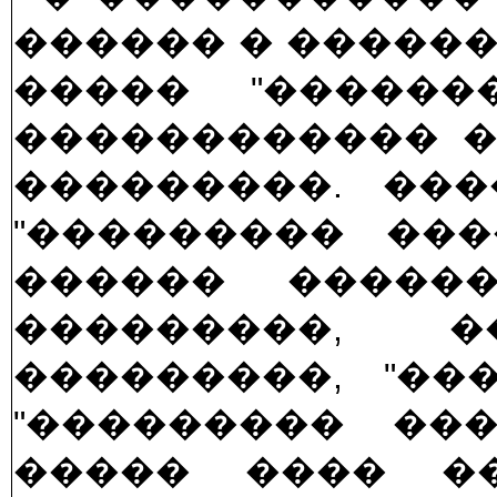
������ � ������
����� "�������
������������ �
���������. ��
"��������� ���
������ �����
���������, �
���������, "��
"��������� ���
����� ���� ��