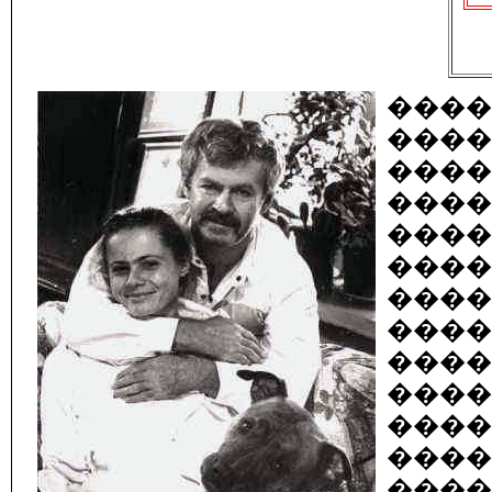
���
���
���
���
����
����
���
����
���
����
���
���
����