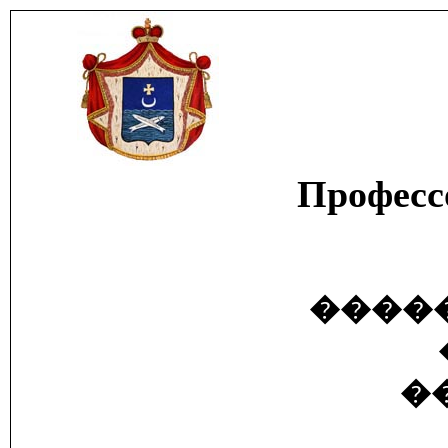
Проф
����
�