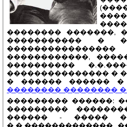
(���
���
����
�������� �������, �
����������� � ��
���������������
������������, �����
���������� �.�.�
��������������� � 
� ������ ������ �
�������� �������� 
��������� ������: ���
��������� �������
������ - ����� �
�.�.�������������. �