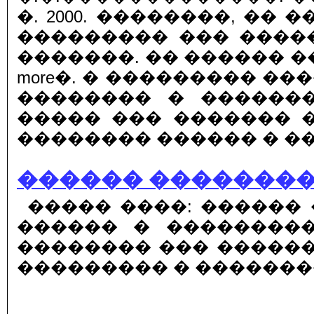
�. 2000. ��������, ��
��������� ��� �����
�������. �� ������ ��
more
�.
� ��������� ��
�������� � ������
����� ��� ������� 
�������� ������ � ��
������ ��������
����� ����: ������ � 
������ � ����������
�������� ��� �����
��������� � �������