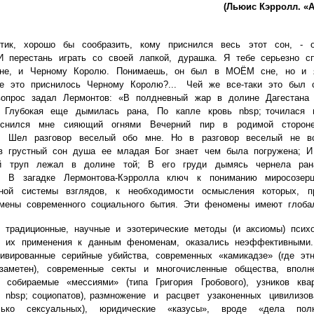
(Льюис Кэрролл. «А
, хорошо бы сообразить, кому приснился весь этот сон, - о
 И перестань играть со своей лапкой, дурашка. Я тебе серьезно 
мне, и Черному Королю. Понимаешь, он был в МОЁМ сне, но и
е это приснилось Черному Королю?... Чей же все-таки это был
вопрос задал Лермонтов: «В полдневный жар в долине Дагестана
 Глубокая еще дымилась рана, По капле кровь nbsp; точилас
снился мне сияющий огнями Вечерний пир в родимой сторо
и, Шел разговор веселый обо мне. Но в разговор веселый не в
в грустный сон душа ее младая Бог знает чем была погружена; 
ый труп лежал в долине той; В его груди дымясь чернела ра
. В загадке Лермонтова-Кэрролла ключ к пониманию миросозерц
ьной системы взглядов, к необходимости осмысления которых, 
мены современного социального бытия. Эти феномены имеют глоба
адиционные, научные и эзотерические методы (и аксиомы) психо
и их применения к данным феноменам, оказались неэффективным
тивированные серийные убийства, современных «камикадзе» (где эт
аметен), современные секты и многочисленные общества, вполн
 собираемые «мессиями» (типа Григория Гробового), узников кв
 nbsp; социопатов), размножение и расцвет узаконенных цивилиз
лько сексуальных), юридические «казусы», вроде «дела полк