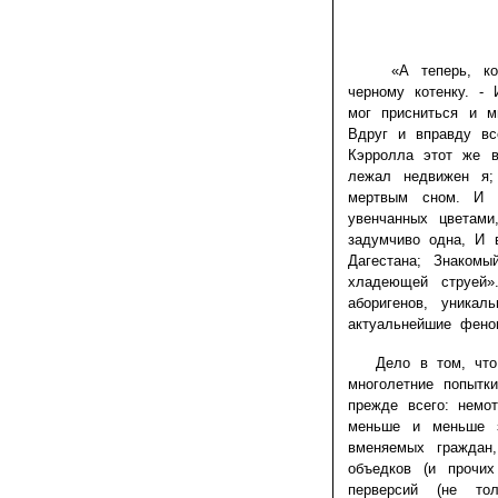
«А теперь, котик
черному котенку. -
мог присниться и 
Вдруг и вправду вс
Кэрролла этот же 
лежал недвижен я;
мертвым сном. И 
увенчанных цветам
задумчиво одна, И 
Дагестана; Знаком
хладеющей струей»
аборигенов, уникал
актуальнейшие фено
Дело в том, что тр
многолетние попытк
прежде всего: немо
меньше и меньше з
вменяемых граждан,
объедков (и прочих
перверсий (не то