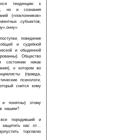
щуюся тенденцию к
ия, но и сознания
ний («поклонников»
квентных субъектов,
у».онну».
оступки, поведение
 общей и судебной
ической и обыденной
ированны). Общество
ом состоянии никак
ания), о котором во
циалисты (правда,
тические психологи,
оторый снится кому
 и понятны) этому
 в нашем?
 все породивший и
и защитить нас от…
допустить торговлю