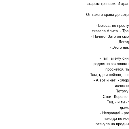
старым тряпьем. И храп
- От такого храпа до сот
- Боюсь, не прост
сказала Алиса. - Тра
- Ничего. Зато он смо
- Дога
- Этого ни
- Ты! Ты ему сни
радостно захлопал в
проснется, т
- Там, где и сейчас, -
- А вот и нет! - зло
исчезне
Потому 
- Стоит Королю 
Тец, - и ты -
дымо
- Неправда! - р
никогда не исч
глянула на вредны