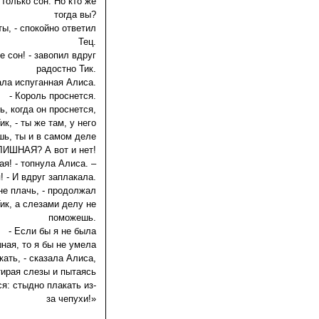
 только сон. Но кто же
тогда вы?
 ты, - спокойно ответил
Тец.
же сон! - завопил вдруг
радостно Тик.
ала испуганная Алиса.
- Король проснется.
ь, когда он проснется,
ик, - ты же там, у него
шь, ты и в самом деле
ШНАЯ? А вот и нет!
я! - топнула Алиса. –
 - И вдруг заплакала.
не плачь, - продолжал
ик, а слезами делу не
поможешь.
- Если бы я не была
ая, то я бы не умела
кать, - сказала Алиса,
ирая слезы и пытаясь
я: стыдно плакать из-
за чепухи!»