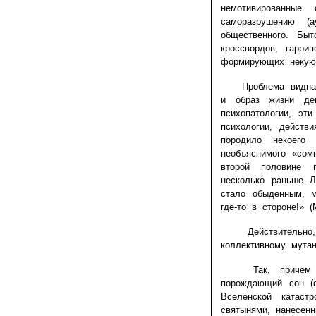
немотивированные
саморазрушению (
общественного. Бы
кроссвордов, гарри
формирующих некую 
Проблема видна не
и образ жизни де
психопатологии, эт
психологии, действ
породило некоего 
необъяснимого «сом
второй половине 
несколько раньше Л
стало обыденным, 
где-то в стороне!» (
Действительно, к
коллективному мута
Так, причем здес
порождающий сон (
Вселенской катас
святынями, нанесен