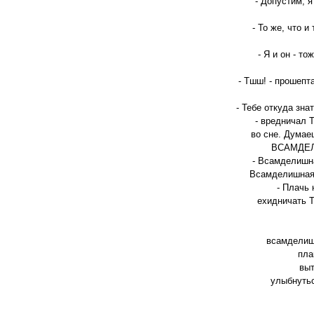
- Допустим, я
- То же, что и
- Я и он - то
- Тшш! - прошепт
- Тебе откуда знат
- вредничал Т
во сне. Думае
ВСАМДЕЛИ
- Всамделишна
Всамделишная!
- Плачь 
ехидничать Т
всамделишн
пла
выт
улыбнутьс