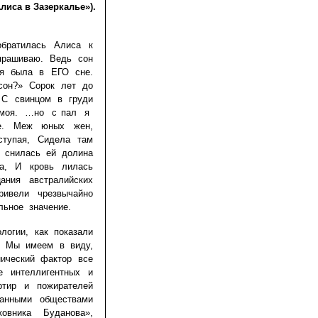
лиса в Зазеркалье»).
братилась Алиса к
спрашиваю. Ведь сон
 я была в ЕГО сне.
 сон?» Сорок лет до
 С свинцом в груди
я моя. …но с пал я
не. Меж юных жен,
ступая, Сидела там
И снилась ей долина
на, И кровь лилась
ания австралийских
привели чрезвычайно
льное значение.
логии, как показали
и. Мы имеем в виду,
нический фактор все
е интеллигентных и
артир и пожирателей
ованными обществами
овника Буданова»,