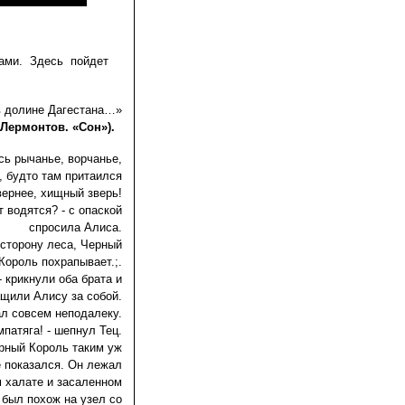
ами. Здесь пойдет
 долине Дагестана…»
 Лермонтов. «Сон»).
ь рычанье, ворчанье,
, будто там притаился
вернее, хищный зверь!
т водятся? - с опаской
спросила Алиса.
в сторону леса, Черный
Король похрапывает.;.
 крикнули оба брата и
щили Алису за собой.
л совсем неподалеку.
мпатяга! - шепнул Тец.
ерный Король таким уж
 показался. Он лежал
 халате и засаленном
 был похож на узел со