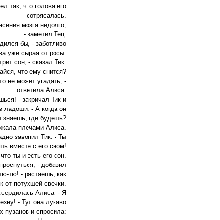
ел так, что голова его
сотрясалась.
рясения мозга недолго,
- заметил Тец.
удился бы, - заботливо
ва уже сырая от росы.
трит сон, - сказал Тик.
дайся, что ему снится?
кто не может угадать, -
ответила Алиса.
шься! - закричал Тик и
 ладоши. - А когда он
ы знаешь, где будешь?
 пожала плечами Алиса.
радно завопил Тик. - Ты
шь вместе с его сном!
что ты и есть его сон.
проснуться, - добавил
 тю-тю! - растаешь, как
к от потухшей свечки.
ассердилась Алиса. - Я
езну! - Тут она лукаво
х пузанов и спросила: