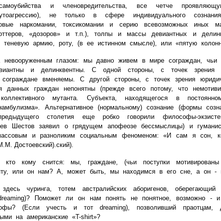
 самоубийства и членовредительства, все четче проявляю
аутоагрессию), не только в сфере индивидуального сознан
товые наркомании, токсикомании и серию всевозможных иных ма
поттеров, «дозоров» и т.п.), толпы и массы девиантных и делин
теневую армию, роту, (в ее истинном смысле), или «пятую колонн
вооруженным глазом: мы давно живем в мире сограждан, чьи п
виантны и делинквентны. С одной стороны, с точек зрения
и сограждане вменяемы. С другой стороны, с точек зрения юрид
ия данных граждан непонятны (прежде всего потому, что немотив
коллективного мутанта. Субъекта, находящегося в постоянн
намбулизма». Альтернативное (нормальному) сознание (формы созн
предыдущего столетия еще робко говорили философы-экзистен
ев Шестов заявил о грядущем апофеозе бессмыслицы) и гуманис
массовым и разноликим социальным феноменом: «И сам я сон, к
М.М. Достоевский).ский).
то кому снится: мы, граждане, (чьи поступки мотивированы
нту, или он нам? А, может быть, мы находимся в его сне, а он -
ь чуринга, тотем австралийских аборигенов, оберегающий
dreaming
)? Поможет ли он нам понять не понятное, возможно - 
трофы? (Если учесть и тот
dreaming
), позволивший праотцам, 
ными на американские «
T-shirt
»?