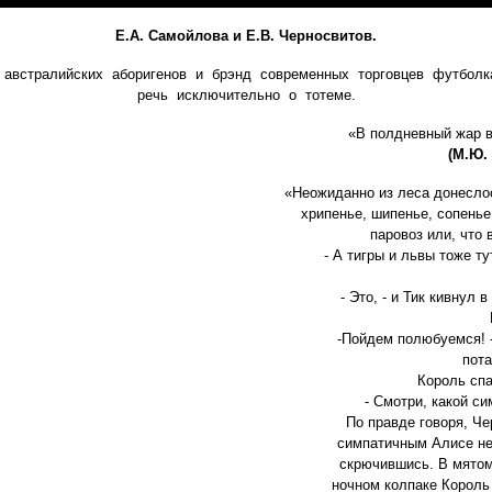
Е.А. Самойлова и Е.В. Черносвитов.
австралийских аборигенов и брэнд современных торговцев футболк
речь исключительно о тотеме.
«В полдневный жар в
(М.Ю.
«Неожиданно из леса донеслос
хрипенье, шипенье, сопенье
паровоз или, что 
- А тигры и львы тоже ту
- Это, - и Тик кивнул 
-Пойдем полюбуемся! -
пота
Король спа
- Смотри, какой си
По правде говоря, Ч
симпатичным Алисе не
скрючившись. В мятом
ночном колпаке Король