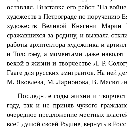
оставлял. Выставка
его работ "На войн
художеств в Петрограде
по поручению Е
художеств Великой Княгини Ма
рии 
сража
вшихся за родину, и вызвала отк
работы архитек
тора-художника и артил
и Толстому, а момен
тами даже наводят
вехой в жизни и творчестве
Л. Р. Соло
Гааге для русских эмигрантов. На ней
де
М. Яковлева, М. Ларионова, В. Масюти
Последние годы жизни и творчест
году, так и не приняв чужого граждан
очередное предложение местных власте
всей душой своей Родине, вер
нуть в Рос