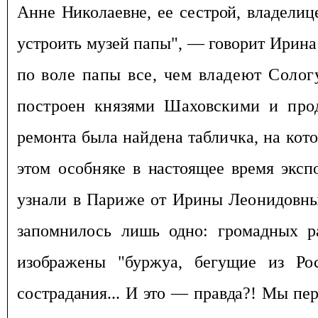
Анне Николаевне, ее сестрой,
владелиц
устроить музей папы", — говорит Ирина
по
воле папы все, чем владеют Соло
построен князями Шаховскими и про
ремонта
была найдена табличка, на кот
этом особняке
в настоящее время эксп
узнали в Париже от Ирины Леонидовны
запомнилось лишь одно: громадных
р
изображе
ны "буржуа, бегущие из Ро
сострадания... И это — прав
да?! Мы пер