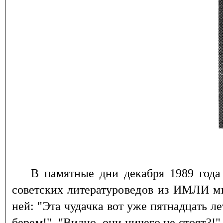
В памятные дни декабря 1989 год
советских литерату
роведов из ИМЛИ м
ней: "Эта чудачка вот уже пятнадцать
ле
берем!". "Видно, они ничего не стоят?!"