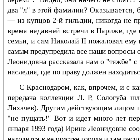
два "л" в этой
фамилии? Оказывается, 
— из купцов 2-й
гильдии, никогда не п
время недавней встречи
в Париже, где
семьи, и сам Николай
II
пожа
ловал ему 
самым предупредила все наши вопросы
Леонидовна рассказала нам
о "тяжбе" с
наследия, где по праву должен находитьс
С Краснодаром, как, впрочем, и с ка
пере
дача коллекции Л. Р, Сологуба шл
Лихачев). Другим действующим лицом п
"не пущать!" Вот и идет
много лет пе
января 1993 года) Ирине Леонидов
не со
находится в ведомстве города и там рас