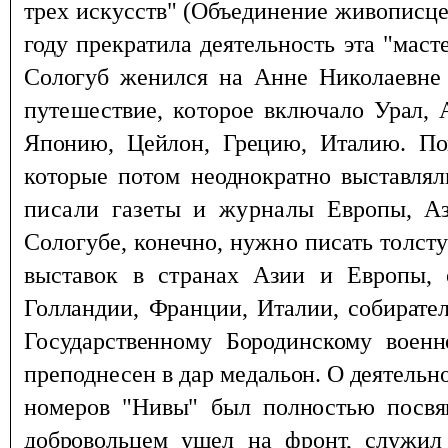
трех искусств" (Объединение живописце
году прекратила деятельность эта "маст
Сологуб женился на
Анне Николаевне
путешествие, которое включало
Урал, 
Японию, Цейлон, Грецию, Италию. П
которые потом
неоднократно выставлял
писали газеты и журналы
Европы, А
Сологубе, конеч
но, нужно писать толст
выставок в странах Азии
и Европы, 
Голландии, Франции, Италии, собирате
Государ
ственному Бородинскому военн
преподнесен в дар
медальон.
О деятельн
номеров "Нивы" был полностью
посв
доброво
льцем ушел на фронт, служил