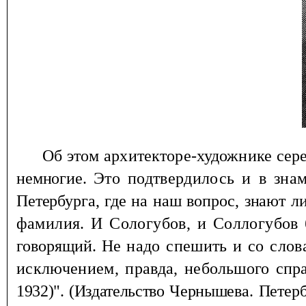
Об этом архитекторе-художнике сер
не
многие.
Это подтвердилось и в зна
Петербурга, где на наш вопрос, знают
л
фа
милия. И Сологубов, и Соллогубов
говорящий. Не
надо спешить и со слов
исключением, правда,
небольшого спра
1932)". (Издательство Черны
шева. Петерб